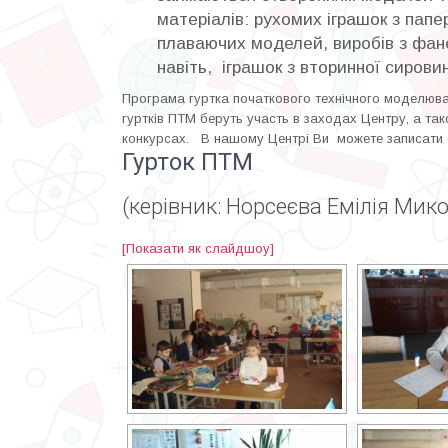
матеріалів: рухомих іграшок з папе
плаваючих моделей, виробів з фанер
навіть, іграшок з вторинної сирови
Програма гуртка початкового технічного моделюв
гуртків ПТМ беруть участь в заходах Центру, а так
конкурсах.
В нашому Центрі Ви можете записати 
Гурток ПТМ
(керівник: Норсеєва Емілія Мик
[Показати як слайдшоу]