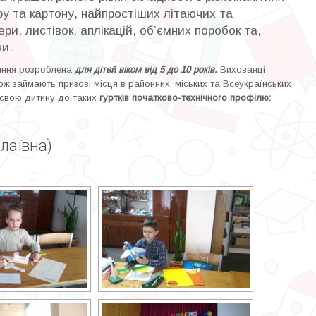
ру та картону, найпростіших літаючих та
и, листівок, аплікацій, об’ємних поробок та,
ни.
ання розроблена
для дітей віком від 5 до 10 років.
Вихованці
ож займають призові місця в районних, міських та Всеукраїнських
свою дитину до таких
гуртків початково-технічного профілю:
олаївна)