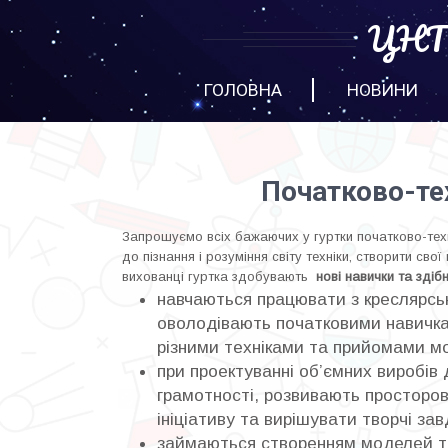
ЦНТТ
ГОЛОВНА
НОВИНИ
Початково-те
Запрошуємо всіх бажаючих у гуртки початково-тех
до пізнання і розуміння світу техніки, створити свої
вихованці гуртка здобувають
нові навички та здібн
навчаються працювати з креслярсь
оволодівають початковими навичка
різними техніками та прийомами м
при проектуванні об’ємних виробів
грамотності, розвивають просторов
ініціативу та вирішувати творчі зав
займаються створенням моделей та 