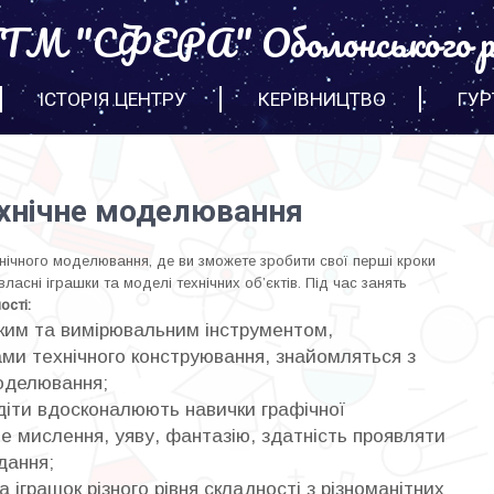
М "СФЕРА" Оболонського р
ІСТОРІЯ ЦЕНТРУ
КЕРІВНИЦТВО
ГУР
хнічне моделювання
нічного моделювання, де ви зможете зробити свої перші кроки
 власні іграшки та моделі технічних об’єктів. Під час занять
ості:
ким та вимірювальним інструментом,
ми технічного конструювання, знайомляться з
оделювання;
 діти вдосконалюють навички графічної
е мислення, уяву, фантазію, здатність проявляти
дання;
іграшок різного рівня складності з різноманітних