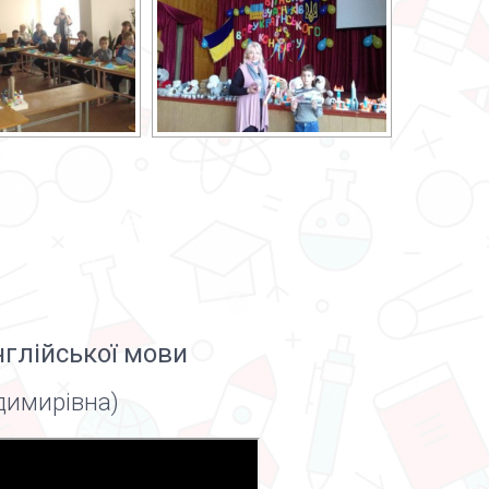
глійської мови
одимирівна)