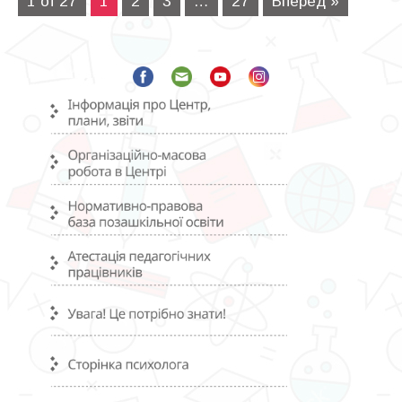
1 of 27
1
2
3
…
27
Вперед »