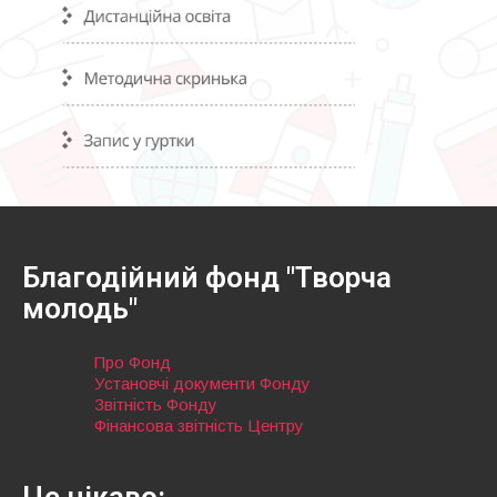
Благодійний фонд "Творча
молодь"
Про Фонд
Установчі документи Фонду
Звітність Фонду
Фінансова звітність Центру
Це цікаво: