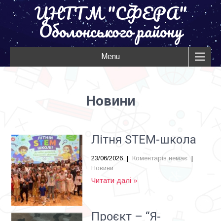
ЦНТТМ "СФЕРА"
Оболонського району
Menu
Новини
Літня STEM-школа
23/06/2026
|
Коментарів немає
|
Новини
Читати далі »
Проєкт – “Я-