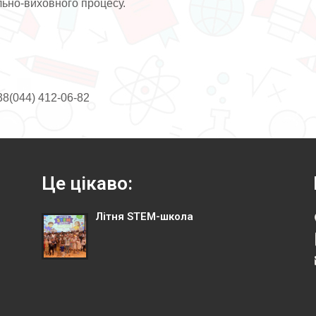
ально-виховного процесу.
8(044) 412-06-82
Це цікаво:
Літня STEM-школа