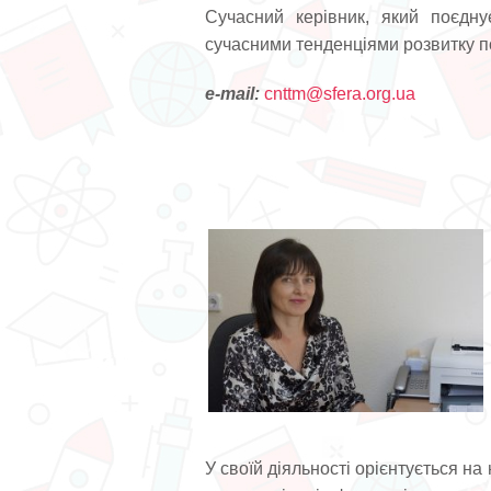
Сучасний керівник, який поєдну
сучасними тенденціями розвитку по
е-mail:
cnttm@sfera.org.ua
У своїй діяльності орієнтується на 