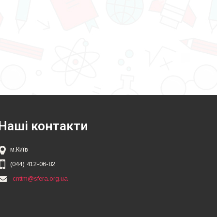
Наші контакти
м.Київ
(044) 412-06-82
cnttm@sfera.org.ua