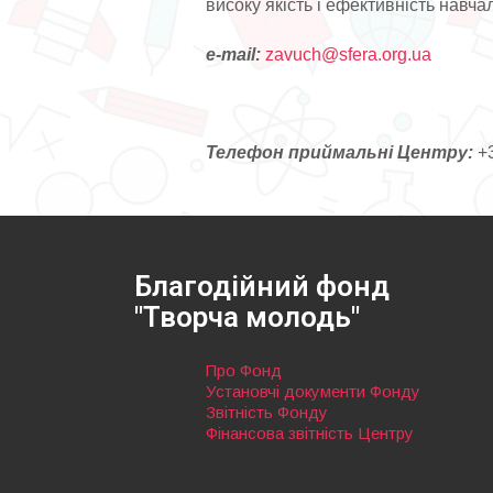
високу якість і ефективність навч
е-mail:
zavuch@sfera.org.ua
Телефон приймальні Центру:
+3
Благодійний фонд
"Творча молодь"
Про Фонд
Установчі документи Фонду
Звітність Фонду
Фінансова звітність Центру