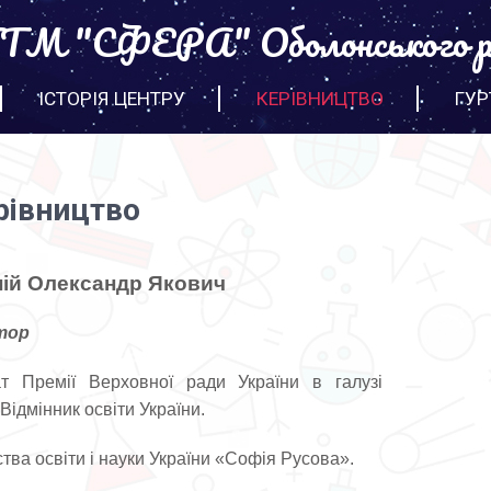
М "СФЕРА" Оболонського р
ІСТОРІЯ ЦЕНТРУ
КЕРІВНИЦТВО
ГУР
рівництво
пій Олександр Якович
тор
т Премії Верховної ради України в галузі
 Відмінник освіти України.
ва освіти і науки України «Софія Русова».