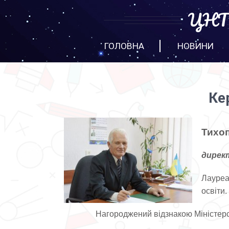
ЦНТТ
ГОЛОВНА
НОВИНИ
Ке
Тихо
дирек
Лауреа
освіти.
Нагороджений відзнакою Міністерст