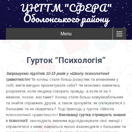
ЦНТТМ "СФЕРА"
Оболонського району
Menu
Гурток “Психологія”
Запрош
уємо
підлітків 10-15 років
у «Школу психологічної
грамотності»!
Ти хочеш стати більш розкутим та впевненим у
собі, вміти вигідно презентувати себе? Чи можливо навчитись
розрізняти, коли людина говорить правду, а коли ні за її
мімікою, позою, жестами? Хочеш стати більш комунікабельним
та знайти справжніх друзів, а також зрозуміти, як спілкуватися з
батьками та не сваритись? Тоді приходь у гурток «Школа
психологічної грамотності»!
Вихованці гуртка отримують знання
з психології
: оволодіють вмінням відслідковувати свої емоції і
справлятися з ними; навчаться якісно взаємодіяти з батьками та