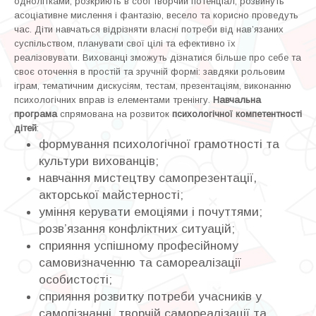
однолітками; розкриють в собі творчий потенціал, розвинуть
асоціативне мислення і фантазію, весело та корисно проведуть
час. Діти навчаться відрізняти власні потреби від нав’язаних
суспільством, планувати свої цілі та ефективно їх
реалізовувати. Вихованці зможуть дізнатися більше про себе та
своє оточення в простій та зручній формі: завдяки рольовим
іграм, тематичним дискусіям, тестам, презентаціям, виконанню
психологічних вправ із елементами тренінгу.
Навчальна
програма
спрямована на розвиток
психологічної компетентності
дітей
:
формування психологічної грамотності та
культури вихованців;
навчання мистецтву самопрезентації,
акторської майстерності;
уміння керувати емоціями і почуттями;
розв’язання конфліктних ситуацій;
сприяння успішному професійному
самовизначенню та самореалізації
особистості;
сприяння розвитку потреби учасників у
самопізнанні, творчій самореалізації та