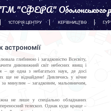
М "СФЕРА" Оболонського р
ІСТОРІЯ ЦЕНТРУ
КЕРІВНИЦТВО
ГУР
к астрономії
ала глибиною і загадковістю Всесвіту,
бачити дивовижний світ небесних явищ і
ія – це одна з небагатьох наук, де досі
ких ще не віднайдене! Дивлячись у нічне
о за минулим – загадковим, мальовничим,
 не лише у спеціально обладнаних
й переносний телескоп. Однак куди краще –