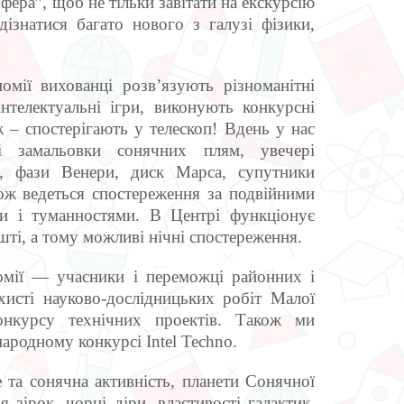
фера”, щоб не тільки завітати на екскурсію
дізнатися багато нового з галузі фізики,
ії вихованці розв’язують різноманітні
інтелектуальні ігри, виконують конкурсні
ж – спостерігають у телескоп! Вдень у нас
і замальовки сонячних плям, увечері
я, фази Венери, диск Марса, супутники
ож ведеться спостереження за подвійними
и і туманностями. В Центрі функціонує
шті, а тому можливі нічні спостереження.
ї — учасники і переможці районних і
ахисті науково-дослідницьких робіт Малої
онкурсу технічних проектів. Також ми
ародному конкурсі Intel Techno.
а сонячна активність, планети Сонячної
я зірок, чорні діри, властивості галактик,