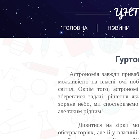
ЦНТТ
ГОЛОВНА
НОВИНИ
Гурто
Астрономія завжди приваблюв
можливістю на власні очі по
світил. Окрім того, астроном
збереглися задачі, рішення я
зоряне небо, ми спостерігаєм
але таким рідним!
Дивитися на зірки можна
обсерваторіях, але й у власни