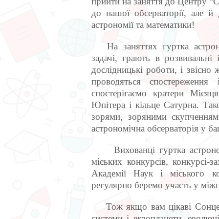
прийти на заняття до Центру “С
до нашої обсерваторії, але й 
астрономії та математики!
На заняттях гуртка астроном
задачі, грають в розвивальні 
дослідницькі роботи, і звісно 
проводяться спостереження 
спостерігаємо кратери Місяц
Юпітера і кільце Сатурна. Так
зорями, зоряними скупченням
астрономічна обсерваторія у ба
Вихованці гуртка астрономі
міських конкурсів, конкурсі-з
Академії Наук і міського к
регулярно беремо участь у міжн
Тож якщо вам цікаві Сонце т
системи і екзопланети, еволюці