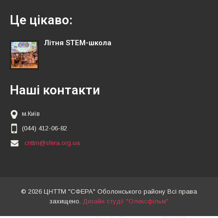
Це цікаво:
Літня STEM-школа
Наші контакти
м.Київ
(044) 412-06-82
cnttm@sfera.org.ua
© 2026 ЦНТТМ "СФЕРА" Оболонського району Всі права
захищено.
Дизайн студії "Олексфільм"