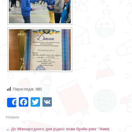
Переглядів:
883
Facebook
Twitter
VK
Share
Новини
P
←
До Міжнародного дня рідної мови брейн-ринг “Живи,