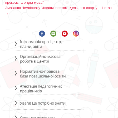
прекрасна рідна мова”
o
Змагання Чемпіонату України з автомодельного спорту – 1 етап
s
→
t
n
a
v
i
g
a
t
i
o
n