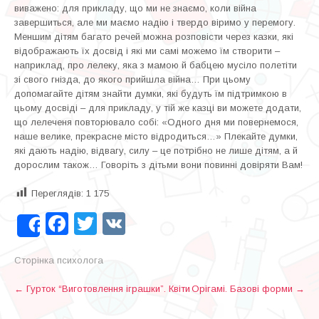
виважено: для прикладу, що ми не знаємо, коли війна
завершиться, але ми маємо надію і твердо віримо у перемогу.
Меншим дітям багато речей можна розповісти через казки, які
відображають їх досвід і які ми самі можемо їм створити –
наприклад, про лелеку, яка з мамою й бабцею мусіло полетіти
зі свого гнізда, до якого прийшла війна… При цьому
допомагайте дітям знайти думки, які будуть їм підтримкою в
цьому досвіді – для прикладу, у тій же казці ви можете додати,
що лелеченя повторювало собі: «Одного дня ми повернемося,
наше велике, прекрасне місто відродиться…» Плекайте думки,
які дають надію, відвагу, силу – це потрібно не лише дітям, а й
дорослим також… Говоріть з дітьми вони повинні довіряти Вам!
Переглядів:
1 175
Facebook
Twitter
VK
Share
Сторінка психолога
P
←
Гурток “Виготовлення іграшки”. Квіти
Орігамі. Базові форми
→
o