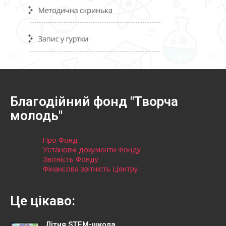
Благодійний фонд "Творча
молодь"
Про Фонд
Установчі документи Фонду
Звітність Фонду
Фінансова звітність Центру
Це цікаво:
Літня STEM-школа