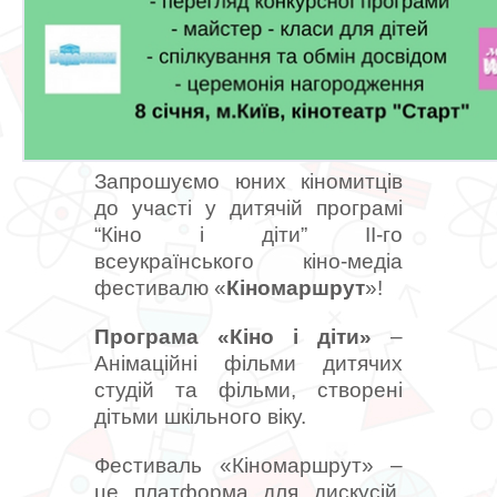
Запрошуємо юних кіномитців
до участі у дитячій програмі
“Кіно і діти” ІІ-го
всеукраїнського кіно-медіа
фестивалю «
Кіномаршрут
»!
Програма «Кіно і діти»
–
Анімаційні фільми дитячих
студій та фільми, створені
дітьми шкільного віку.
Фестиваль «Кіномаршрут» –
це платформа для дискусій,