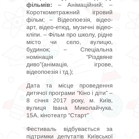
фільмів:
– Анімаційний;
–
Короткометражний ігровий
фільм;
– Відеопоезія, відео-
арт, відео-етюд, музичні відео-
кліпи.
– Фільм про школу, рідне
місто чи село, вулицю,
будинок;
– Спеціальна
номінація “Різдвяне
диво”(анімація, ігрове,
відеопоезія і тд.);
Дата та місце проведення
дитячої програми “Кіно і діти” –
8 січня 2017 року, м. Київ,
вулиця Івана Миколайчука,
15А, кінотеатр “Старт”
Фестиваль відбувається за
підтримки депутатів Київської