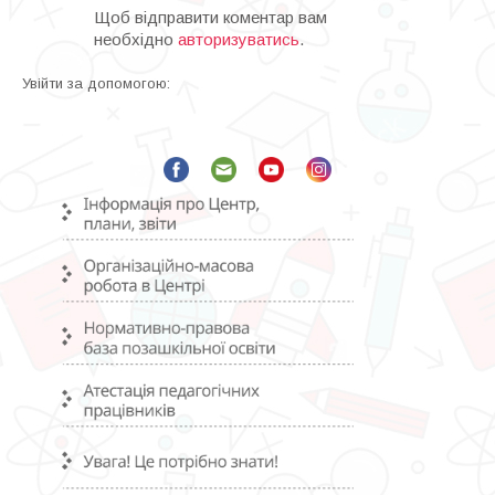
a
Щоб відправити коментар вам
v
необхідно
авторизуватись
.
i
Увійти за допомогою:
g
a
t
i
o
n