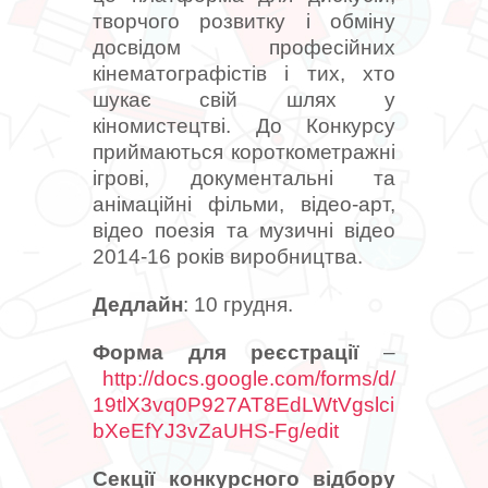
творчого розвитку і обміну
досвідом професійних
кінематографістів і тих, хто
шукає свій шлях у
кіномистецтві.
До Конкурсу
приймаються короткометражні
ігрові, документальні та
анімаційні фільми, відео-арт,
відео поезія та музичні відео
2014-16 років виробництва.
Дедлайн
: 10 грудня.
Форма для реєстрації
–
http://docs.google.com/
forms/d/
19tlX3vq0P927AT8EdLWtVgslci
bXe
EfYJ3vZaUHS-Fg/edit
Секції конкурсного відбору