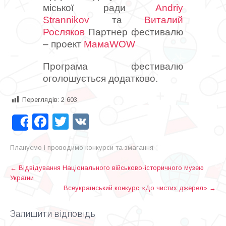
міської ради
Andriy
Strannikov
та
Виталий
Росляков
Партнер фестивалю
– проект
МамаWOW
Програма фестивалю
оголошується додатково.
Переглядів:
2 603
Facebook
Twitter
VK
Share
Плануємо і проводимо конкурси та змагання
P
←
Відвідування Національного військово-історичного музею
України
o
Всеукраїнський конкурс «До чистих джерел»
→
s
t
Залишити відповідь
n