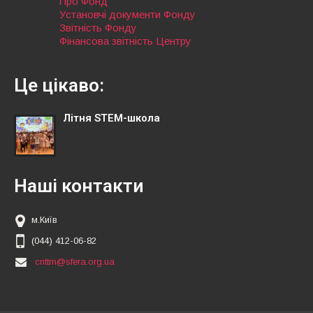
Про Фонд
Установчі документи Фонду
Звітність Фонду
Фінансова звітність Центру
Це цікаво:
Літня STEM-школа
Наші контакти
м.Київ
(044) 412-06-82
cnttm@sfera.org.ua