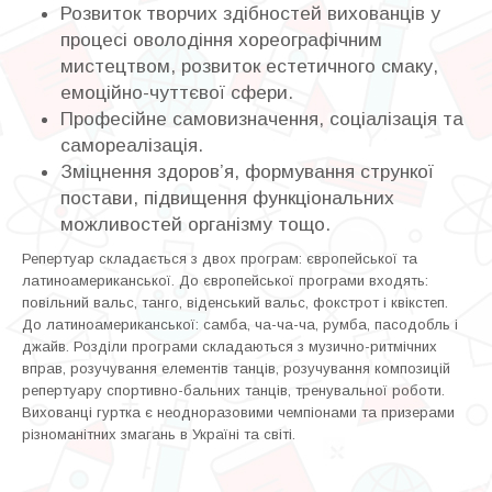
Розвиток творчих здібностей вихованців у
процесі оволодіння хореографічним
мистецтвом, розвиток естетичного смаку,
емоційно-чуттєвої сфери.
Професійне самовизначення, соціалізація та
самореалізація.
Зміцнення здоров’я, формування стрункої
постави, підвищення функціональних
можливостей організму тощо.
Репертуар складається з двох програм: європейської та
латиноамериканської. До європейської програми входять:
повільний вальс, танго, віденський вальс, фокстрот і квікстеп.
До латиноамериканської: самба, ча-ча-ча, румба, пасодобль і
джайв. Розділи програми складаються з музично-ритмічних
вправ, розучування елементів танців, розучування композицій
репертуару спортивно-бальних танців, тренувальної роботи.
Вихованці гуртка є неодноразовими чемпіонами та призерами
різноманітних змагань в Україні та світі.