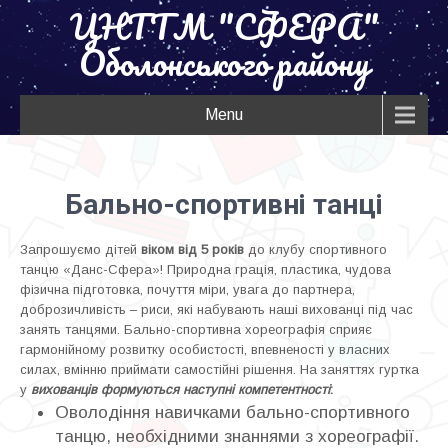
ЦНТТМ "СФЕРА"
Оболонського району
Menu
Бально-спортивні танці
Запрошуємо дітей
віком від 5 років
до клубу спортивного
танцю «Данс-Сфера»! Природна грація, пластика, чудова
фізична підготовка, почуття міри, увага до партнера,
доброзичливість – риси, які набувають наші вихованці під час
занять танцями. Бально-спортивна хореографія сприяє
гармонійному розвитку особистості, впевненості у власних
силах, вмінню приймати самостійні рішення. На заняттях гуртка
у
вихованців формуються наступні компетентності
:
Оволодіння навичками бально-спортивного
танцю, необхідними знаннями з хореографії.