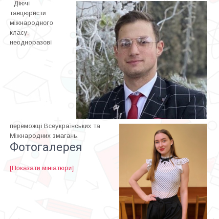
Діючі
танцюристи
міжнародного
класу,
неодноразові
переможці Всеукраїнських та
Міжнародних змагань.
Фотогалерея
[Показати мініатюри]