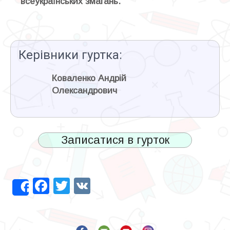
всеукраїнських змагань.
Керівники гуртка:
Коваленко Андрій
Олександрович
Записатися в гурток
Facebook
Twitter
VK
Share