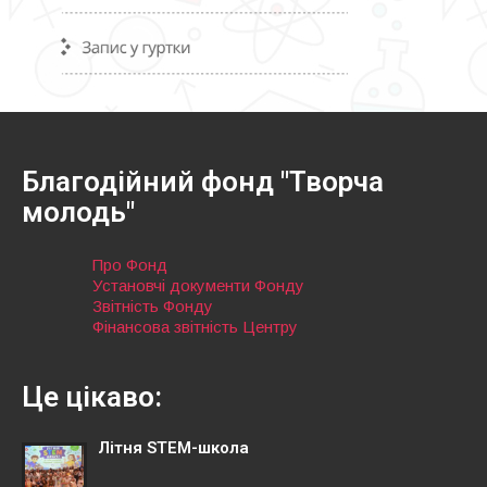
Благодійний фонд "Творча
молодь"
Про Фонд
Установчі документи Фонду
Звітність Фонду
Фінансова звітність Центру
Це цікаво:
Літня STEM-школа