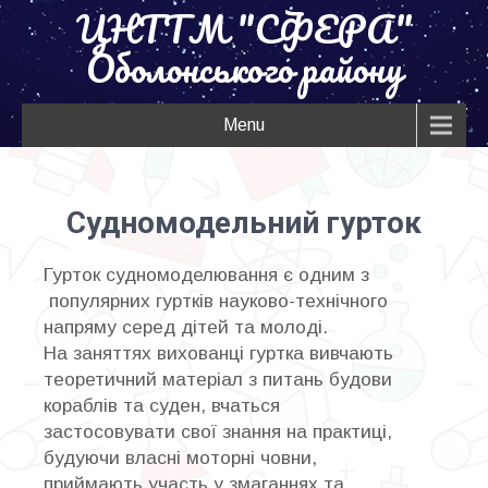
ЦНТТМ "СФЕРА"
Оболонського району
Menu
Судномодельний гурток
Гурток судномоделювання є одним з
популярних гуртків науково-технічного
напряму серед дітей та молоді.
На заняттях вихованці гуртка вивчають
теоретичний матеріал з питань будови
кораблів та суден, вчаться
застосовувати свої знання на практиці,
будуючи власні моторні човни,
приймають участь у змаганнях та