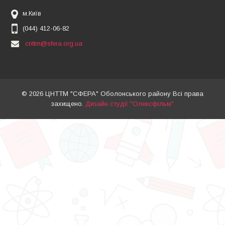
м.Київ
(044) 412-06-82
cnttm@sfera.org.ua
© 2026 ЦНТТМ "СФЕРА" Оболонського району Всі права
захищено.
Дизайн студії "Олексфільм"