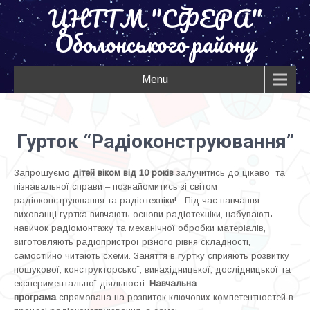
ЦНТТМ "СФЕРА"
Оболонського району
Menu
Гурток “Радіоконструювання”
Запрошуємо
дітей віком від 10 років
залучитись до цікавої та
пізнавальної справи – познайомитись зі світом
радіоконструювання та радіотехніки! Під час навчання
вихованці гуртка вивчають основи радіотехніки, набувають
навичок радіомонтажу та механічної обробки матеріалів,
виготовляють радіопристрої різного рівня складності,
самостійно читають схеми. Заняття в гуртку сприяють розвитку
пошукової, конструкторської, винахідницької, дослідницької та
експериментальної діяльності.
Навчальна
програма
спрямована на розвиток ключових компетентностей в