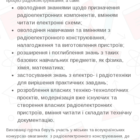
процесі радіоконструювання, а саме:
оволодіння знаннями щодо призначення
радіоелектронних компонентів, вмінням
читати електронні схеми;
оволодіння навичками та вміннями з
радіоелектронного конструювання,
налагодження та виготовлення пристроїв;
розширення і поглиблення знань з таких
базових навчальних предметів, як фізика,
хімія, математика;
застосування знань з електро- і радіотехніки
для вирішення практичних завдань;
розроблення власних техніко-технологічних
проєктів, модернізація вже існуючих та
створення власних радіоелектронних
пристроїв, вміння читати і складати технічну
документацію.
Вихованці гуртка беруть участь у міських та всеукраїнських
конкурсах-змаганнях з радіоелектронного конструювання, де