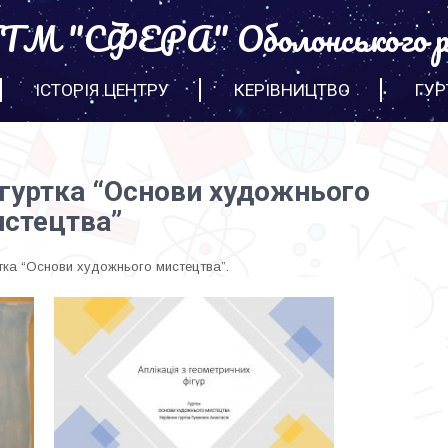
М "СФЕРА" Оболонського р
ІСТОРІЯ ЦЕНТРУ
КЕРІВНИЦТВО
ГУР
 гуртка “Основи художнього
стецтва”
ртка “Основи художнього мистецтва”.