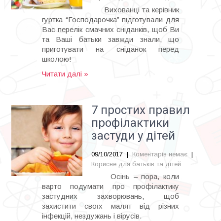
Вихованці та керівник
гуртка “Господарочка” підготували для
Вас перелік смачних сніданків, щоб Ви
та Ваші батьки завжди знали, що
приготувати на сніданок перед
школою!
Читати далі »
7 простих правил
профілактики
застуди у дітей
09/10/2017
|
Коментарів немає
|
Корисне для батьків та дітей
Осінь – пора, коли
варто подумати про профілактику
застудних захворювань, щоб
захистити своїх малят від різних
інфекцій, нездужань і вірусів.