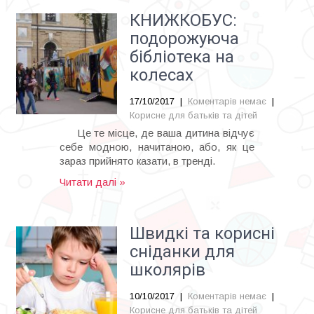
КНИЖКОБУС:
подорожуюча
бібліотека на
колесах
17/10/2017
|
Коментарів немає
|
Корисне для батьків та дітей
Це те місце, де ваша дитина відчує
себе модною, начитаною, або, як це
зараз прийнято казати, в тренді.
Читати далі »
Швидкі та корисні
сніданки для
школярів
10/10/2017
|
Коментарів немає
|
Корисне для батьків та дітей