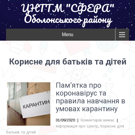
ЦНТТМ "СФЕРА"
Оболонського району
Menu
Корисне для батьків та дітей
Пам’ятка про
коронавірус та
правила навчання в
умовах карантину
01/09/2020
|
Коментарів немає
|
Інформація про Центр
,
Корисне для
батьків та дітей