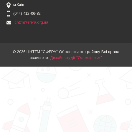
м.Київ
(044) 412-06-82
cnttm@sfera.org.ua
© 2026 ЦНТТМ "СФЕРА" Оболонського району Всі права
захищено.
Дизайн студії "Олексфільм"