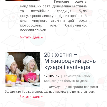
Гелловін – одне з
найдавніших свят. Донедавна містична
та потойбічна традиція була
популярною лише у західних країнах. З
кінця минулого століття цей трохи
моторошний, але, безсумнівно,
веселий звичай …
Читати далі »
20 жовтня –
Міжнародний день
кухаря і кулінара
17/10/2017
|
Коментарів немає
|
Корисне для батьків та дітей
Кулінар
– це не просто професія,
багато хто і цілком справедливо називають це мистецтвом.
Читати далі »