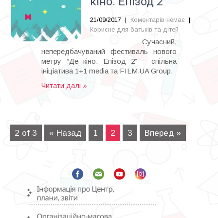
кіно. Епізод 2”
21/09/2017
|
Коментарів немає
|
Корисне для батьків та дітей
Сучасний,
непередбачуваний фестиваль нового
метру “Де кіно. Епізод 2” – спільна
ініціатива 1+1 media та FILM.UA Group.
Читати далі »
2 of 3
« Назад
1
2
3
Вперед »