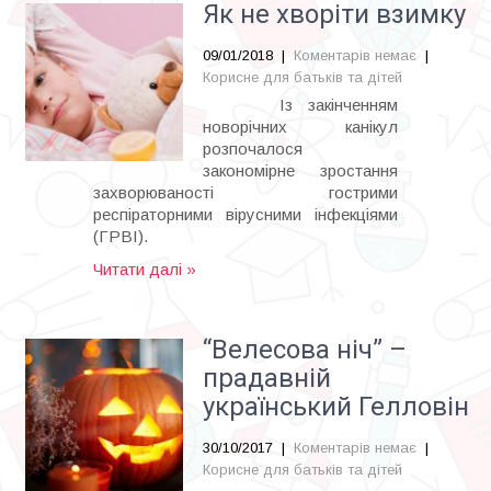
Як не хворіти взимку
09/01/2018
|
Коментарів немає
|
Корисне для батьків та дітей
Із закінченням
новорічних канікул
розпочалося
закономірне зростання
захворюваності гострими
респіраторними вірусними інфекціями
(ГРВІ).
Читати далі »
“Велесова ніч” –
прадавній
український Гелловін
30/10/2017
|
Коментарів немає
|
Корисне для батьків та дітей