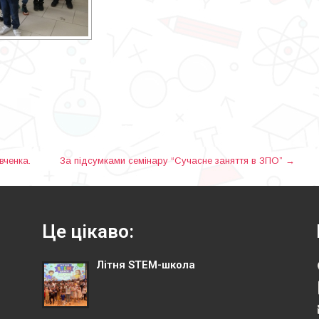
вченка.
За підсумками семінару “Сучасне заняття в ЗПО”
→
Це цікаво:
Літня STEM-школа