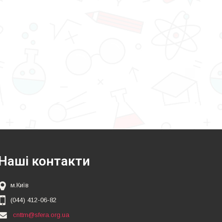
Наші контакти
м.Київ
(044) 412-06-82
cnttm@sfera.org.ua