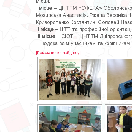
місця:
І місце
– ЦНТТМ «СФЕРА» Оболонського 
Мозирська Анастасія, Ржепа Вероніка, Н
Криворотенко Костянтин, Соловей Назар
ІІ місце
– ЦТТ та професійної орієнтації
ІІІ місце
– СЮТ – ЦНТТМ Дніпровського
Подяка всім учасникам та керівникам 
[Показати як слайдшоу]