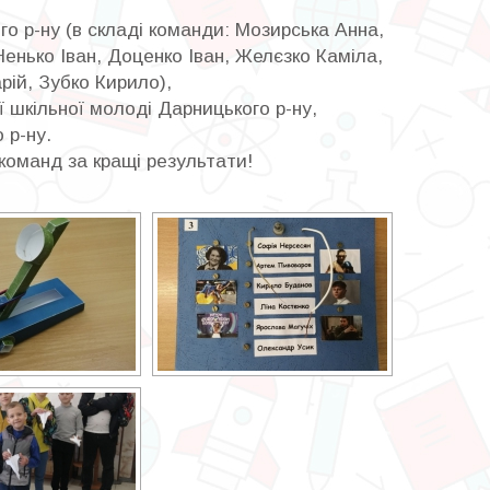
р-ну (в складі команди: Мозирська Анна,
енько Іван, Доценко Іван, Желєзко Каміла,
ій, Зубко Кирило),
 шкільної молоді Дарницького р-ну,
 р-ну.
команд за кращі результати!