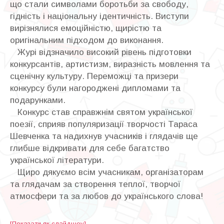
що стали символами боротьби за свободу,
гідність і національну ідентичність. Виступи
вирізнялися емоційністю, щирістю та
оригінальним підходом до виконання.
Журі відзначило високий рівень підготовки
конкурсантів, артистизм, виразність мовлення та
сценічну культуру. Переможці та призери
конкурсу були нагороджені дипломами та
подарунками.
Конкурс став справжнім святом української
поезії, сприяв популяризації творчості Тараса
Шевченка та надихнув учасників і глядачів ще
глибше відкривати для себе багатство
української літератури.
Щиро дякуємо всім учасникам, організаторам
та глядачам за створення теплої, творчої
атмосфери та за любов до українського слова!
[Показати як слайдшоу]