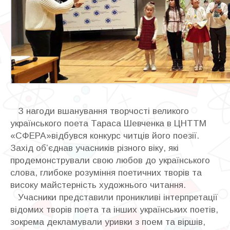
З нагоди вшанування творчості великого
українського поета Тараса Шевченка в ЦНТТМ
«СФЕРА»відбувся конкурс читців його поезії.
Захід об’єднав учасників різного віку, які
продемонстрували свою любов до українського
слова, глибоке розуміння поетичних творів та
високу майстерність художнього читання.
Учасники представили проникливі інтерпретації
відомих творів поета та інших українських поетів,
зокрема декламували уривки з поем та віршів,