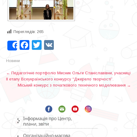
Переглядів:
265
Facebook
Twitter
VK
Share
Новини
P
←
Педагогічне портфоліо Мисник Ольги Станіславівни, учасниці
ІІ етапу Всеукраїнського конкурсу “Джерело творчості”.
o
Міський конкурс з початкового технічного моделювання
→
s
t
n
a
v
i
g