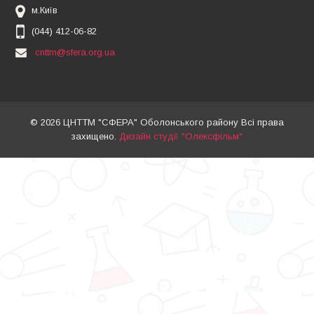
м.Київ
(044) 412-06-82
cnttm@sfera.org.ua
© 2026 ЦНТТМ "СФЕРА" Оболонського району Всі права
захищено.
Дизайн студії "Олексфільм"