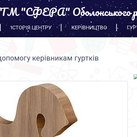
М "СФЕРА" Оболонського р
ІСТОРІЯ ЦЕНТРУ
КЕРІВНИЦТВО
ГУР
допомогу керівникам гуртків