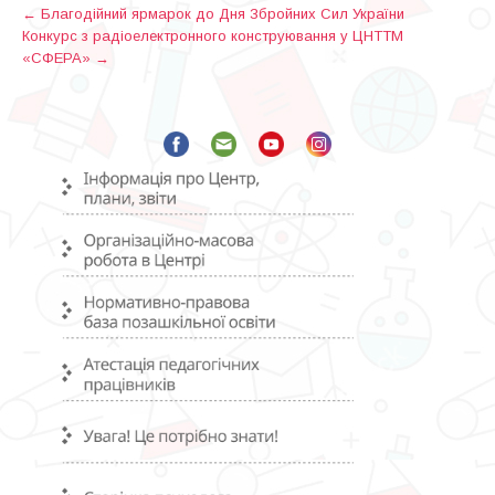
P
←
Благодійний ярмарок до Дня Збройних Сил України
Конкурс з радіоелектронного конструювання у ЦНТТМ
o
«СФЕРА»
→
s
t
n
a
v
i
g
a
t
i
o
n