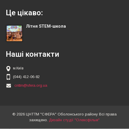
Це цікаво:
Літня STEM-школа
Наші контакти
м.Київ
(044) 412-06-82
cnttm@sfera.org.ua
© 2026 ЦНТТМ "СФЕРА" Оболонського району Всі права
захищено.
Дизайн студії "Олексфільм"