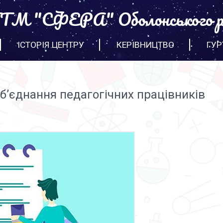
М "СФЕРА" Оболонського р
ІСТОРІЯ ЦЕНТРУ
КЕРІВНИЦТВО
ГУР
’єднання педагогічних працівників